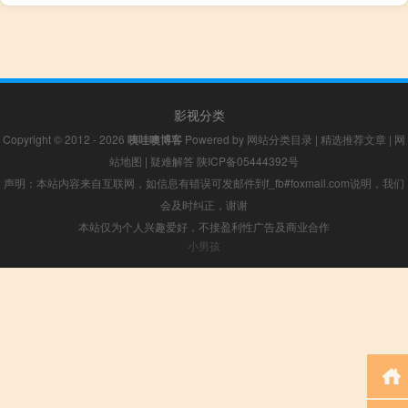
影视分类
Copyright © 2012 - 2026
咦哇噢博客
Powered by
网站分类目录
|
精选推荐文章
|
网
站地图
|
疑难解答
陕ICP备05444392号
声明：本站内容来自互联网，如信息有错误可发邮件到f_fb#foxmail.com说明，我们
会及时纠正，谢谢
本站仅为个人兴趣爱好，不接盈利性广告及商业合作
小男孩