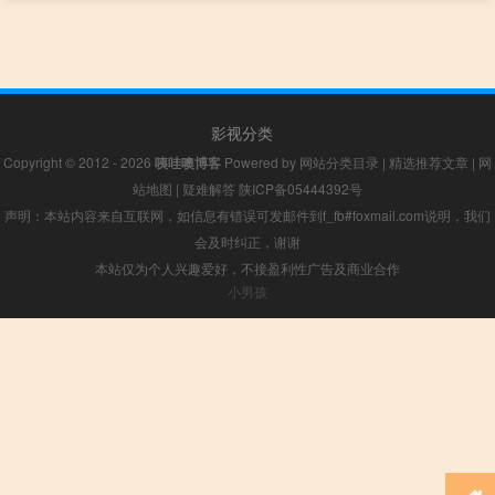
影视分类
Copyright © 2012 - 2026
咦哇噢博客
Powered by
网站分类目录
|
精选推荐文章
|
网
站地图
|
疑难解答
陕ICP备05444392号
声明：本站内容来自互联网，如信息有错误可发邮件到f_fb#foxmail.com说明，我们
会及时纠正，谢谢
本站仅为个人兴趣爱好，不接盈利性广告及商业合作
小男孩