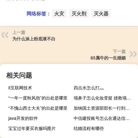
网络标签：
火灾
灭火剂
灭火器
上一篇
为什么涂上粉底液不白
下一篇
85属牛的一生婚姻
相关问题
it互联网技术
四点水怎么打灬
“一年一度秋风劲”的出处是哪里
塌鼻子怎么化妆变挺 拯救塌鼻梁小技巧
“不愧山西士大夫”的出处是哪里
加纳国土资源部部长一行到访交易所
java开发的软件
中信建投账号怎么在通达信上登录
宝宝过年要买衣服吗图片
结婚流程有哪些