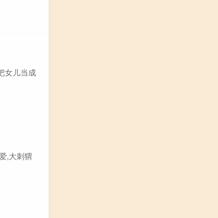
是把女儿当成
爱,大刺猬