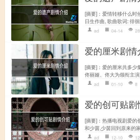
[摘要]：爱情转移什么时
日生作曲, 歌曲歌词: 徘徊
ad
04-14
28
爱的厘米剧情
[摘要]：爱的厘米共多少集
佟丽娅、佟大为领衔主演,
ad
01-10
8
爱的创可贴剧
[摘要]：热播电视剧爱的
和少茵,少茵回到原来的家中
ad
12-10
12