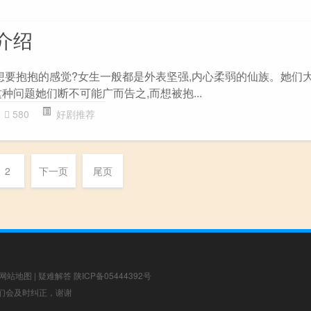
介绍
有想要抱抱的感觉?女生一般都是外表坚强,内心柔弱的仙族。她们
种问题她们断不可能广而告之,而想被抱...
580
好剧推荐
2
下一页
尾页
网站地图
|
疑难解答
陕ICP备05444392号
，我们会及时纠正，谢谢