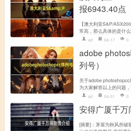
报6943.40点
【澳大利亚S&P/ASX20
常高，那么具体的是什么
ad
04-17
0
adobe phot
列号）
关于adobe photosh
为大家解答以上的问题，现
ad
04-01
0
安得广厦千万
[摘要]：茅屋为秋风所