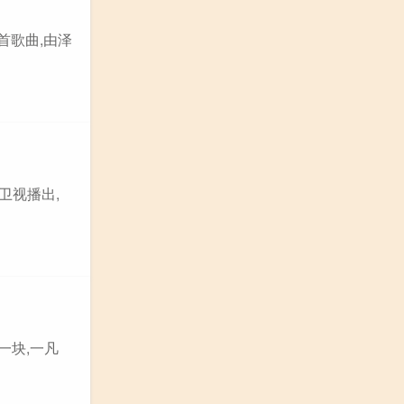
首歌曲,由泽
卫视播出,
一块,一凡