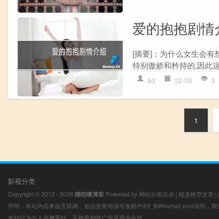
爱的抱抱剧情
[摘要]：为什么女生会
特别傲娇和矜持的,因此这
ad
12-05
3
1
影视分类
Copyright © 2012 - 2026
咦哇噢博客
Powered by
网站分类目录
|
精选推荐文章
|
声明：本站内容来自互联网，如信息有错误可发邮件到f_fb#foxmail.com说明
本站仅为个人兴趣爱好，不接盈利性广告及商业合作