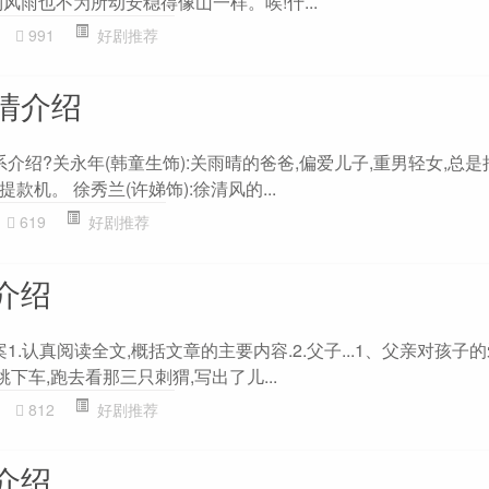
风雨也不为所动安稳得像山一样。唉!什...
991
好剧推荐
情介绍
系介绍?关永年(韩童生饰):关雨晴的爸爸,偏爱儿子,重男轻女,总
机。 徐秀兰(许娣饰):徐清风的...
619
好剧推荐
介绍
1.认真阅读全文,概括文章的主要内容.2.父子...1、父亲对孩子的
:跳下车,跑去看那三只刺猬,写出了儿...
812
好剧推荐
介绍