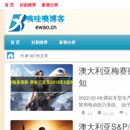
首 页
好剧推荐
影视分类
首 页
好剧推荐
影视分类
>
作者“ad”的文章
澳大利亚梅赛德
知
2022-02-08:两
禁用电动助力系统。 由于
ad
04-23
0
澳大利亚S&P/