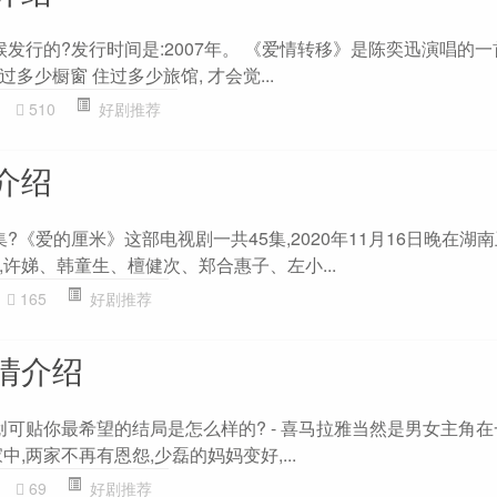
候发行的?发行时间是:2007年。 《爱情转移》是陈奕迅演唱的一
过多少橱窗 住过多少旅馆, 才会觉...
510
好剧推荐
介绍
?《爱的厘米》这部电视剧一共45集,2020年11月16日晚在湖南
许娣、韩童生、檀健次、郑合惠子、左小...
165
好剧推荐
情介绍
创可贴你最希望的结局是怎么样的? - 喜马拉雅当然是男女主角在
,两家不再有恩怨,少磊的妈妈变好,...
69
好剧推荐