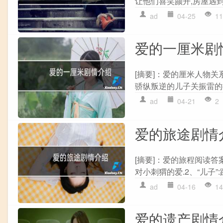
让他们喜笑颜开,房屋遇到
ad
04-25
11
爱的一厘米剧
[摘要]：爱的厘米人物关
骄纵叛逆的儿子关振雷的提款
ad
04-21
2
爱的旅途剧情
[摘要]：爱的旅程阅读答案
对小刺猬的爱.2、“儿子”
ad
04-16
14
爱的遗产剧情