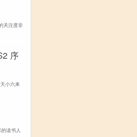
全网的关注度非
S2 序
，今天小六来
寒的读书人