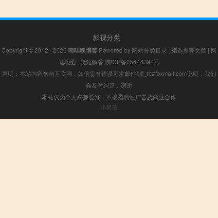
影视分类
Copyright © 2012 - 2026
咦哇噢博客
Powered by
网站分类目录
|
精选推荐文章
|
网
站地图
|
疑难解答
陕ICP备05444392号
声明：本站内容来自互联网，如信息有错误可发邮件到f_fb#foxmail.com说明，我们
会及时纠正，谢谢
本站仅为个人兴趣爱好，不接盈利性广告及商业合作
小男孩