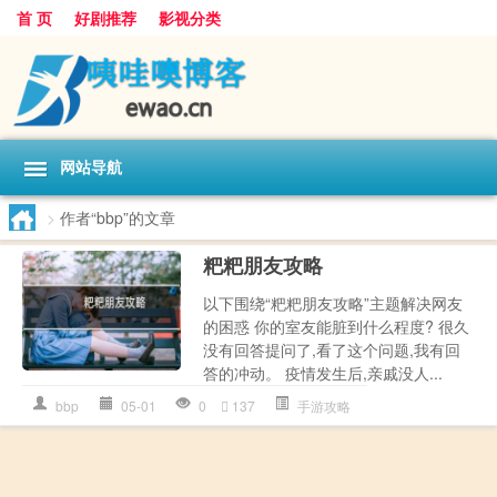
首 页
好剧推荐
影视分类
网站导航
>
作者“bbp”的文章
粑粑朋友攻略
以下围绕“粑粑朋友攻略”主题解决网友
的困惑 你的室友能脏到什么程度? 很久
没有回答提问了,看了这个问题,我有回
答的冲动。 疫情发生后,亲戚没人...
bbp
05-01
0
137
手游攻略