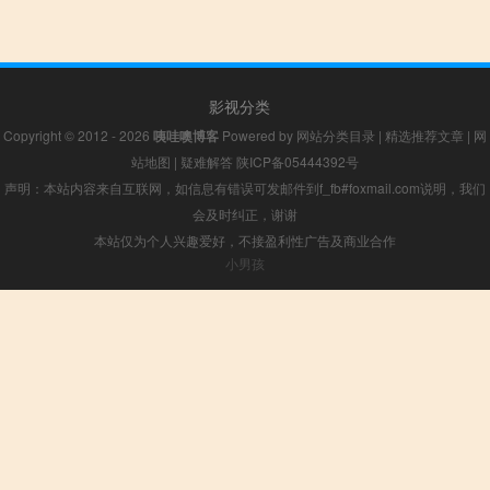
影视分类
Copyright © 2012 - 2026
咦哇噢博客
Powered by
网站分类目录
|
精选推荐文章
|
网
站地图
|
疑难解答
陕ICP备05444392号
声明：本站内容来自互联网，如信息有错误可发邮件到f_fb#foxmail.com说明，我们
会及时纠正，谢谢
本站仅为个人兴趣爱好，不接盈利性广告及商业合作
小男孩