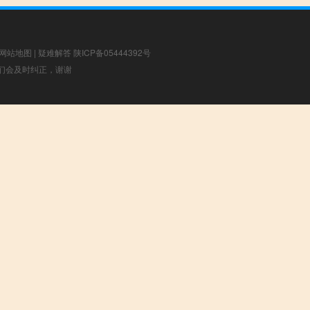
网站地图
|
疑难解答
陕ICP备05444392号
，我们会及时纠正，谢谢