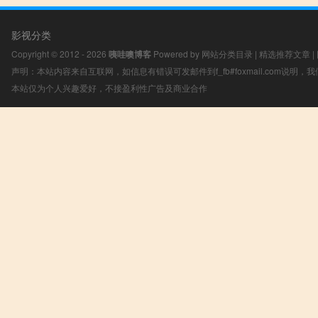
影视分类
Copyright © 2012 - 2026
咦哇噢博客
Powered by
网站分类目录
|
精选推荐文章
|
声明：本站内容来自互联网，如信息有错误可发邮件到f_fb#foxmail.com说明
本站仅为个人兴趣爱好，不接盈利性广告及商业合作