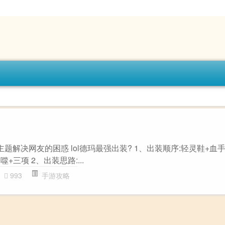
主题解决网友的困惑 lol德玛最强出装? 1、出装顺序:轻灵鞋+血
+三项 2、出装思路:...
993
手游攻略