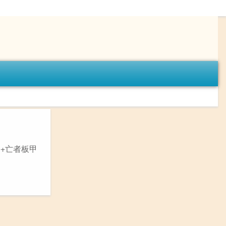
手+亡者板甲