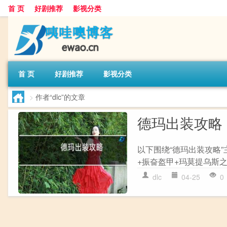
首 页
好剧推荐
影视分类
首 页
好剧推荐
影视分类
>
作者“dlc”的文章
德玛出装攻略
以下围绕“德玛出装攻略”
+振奋盔甲+玛莫提乌斯之噬
dlc
04-25
0