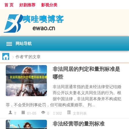
首 页
好剧推荐
影视分类
网站导航
>
作者“ff”的文章
非法同居的判定和量刑标准是
哪些
非法同居通常指的是未经法律登记结婚
而公开以夫妻名义共同生活的行为。根
据中国法律，非法同居本身并不构成犯
罪，不会受到刑事处罚，但可能构成重婚罪。 判...
ff
01-05
0
302
文章列表
非法经营罪的量刑标准