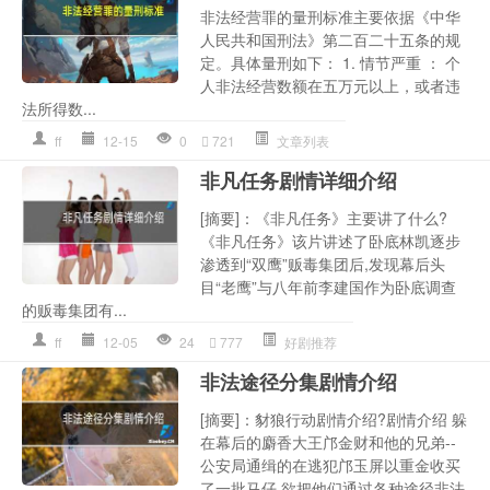
非法经营罪的量刑标准主要依据《中华
人民共和国刑法》第二百二十五条的规
定。具体量刑如下： 1. 情节严重 ： 个
人非法经营数额在五万元以上，或者违
法所得数...
ff
12-15
0
721
文章列表
非凡任务剧情详细介绍
[摘要]：《非凡任务》主要讲了什么?
《非凡任务》该片讲述了卧底林凯逐步
渗透到“双鹰”贩毒集团后,发现幕后头
目“老鹰”与八年前李建国作为卧底调查
的贩毒集团有...
ff
12-05
24
777
好剧推荐
非法途径分集剧情介绍
[摘要]：豺狼行动剧情介绍?剧情介绍 躲
在幕后的麝香大王邝金财和他的兄弟--
公安局通缉的在逃犯邝玉屏以重金收买
了一批马仔,欲把他们通过各种途径非法