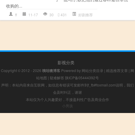
收购的...
ff
11-17
30
431
好剧推荐
影视分类
Copyright © 2012 - 2026
咦哇噢博客
Powered by
网站分类目录
|
精选推荐文章
|
网
站地图
|
疑难解答
陕ICP备05444392号
声明：本站内容来自互联网，如信息有错误可发邮件到f_fb#foxmail.com说明，我们
会及时纠正，谢谢
本站仅为个人兴趣爱好，不接盈利性广告及商业合作
小男孩