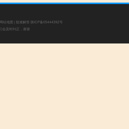
网站地图
|
疑难解答
陕ICP备05444392号
，我们会及时纠正，谢谢