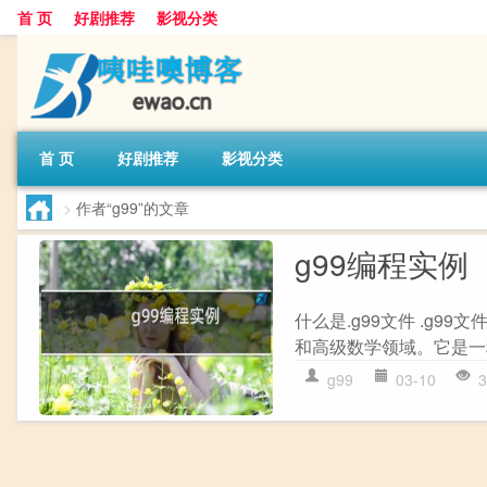
首 页
好剧推荐
影视分类
首 页
好剧推荐
影视分类
>
作者“g99”的文章
g99编程实例
什么是.g99文件 .g9
和高级数学领域。它是一种
g99
03-10
3