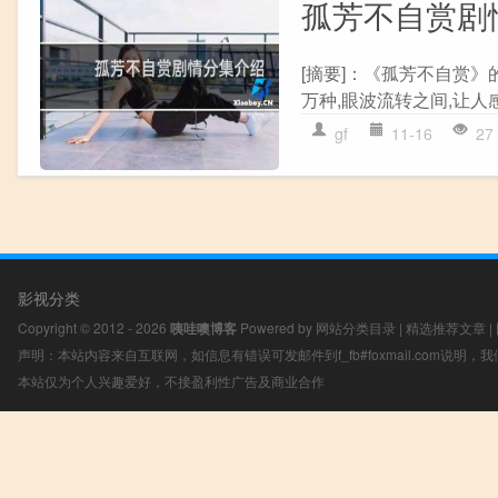
孤芳不自赏剧
[摘要]：《孤芳不自赏》
万种,眼波流转之间,让人
gf
11-16
27
影视分类
Copyright © 2012 - 2026
咦哇噢博客
Powered by
网站分类目录
|
精选推荐文章
|
声明：本站内容来自互联网，如信息有错误可发邮件到f_fb#foxmail.com说明
本站仅为个人兴趣爱好，不接盈利性广告及商业合作