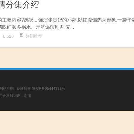
情分集介绍
的主要内容?感叹... 饰演张贵妃的邓莎,以红腹锦鸡为形象,一袭华
感叹红颜多祸水。亓航饰演则尹,麦...
520
好剧推荐
网站地图
|
疑难解答
陕ICP备05444392号
，我们会及时纠正，谢谢