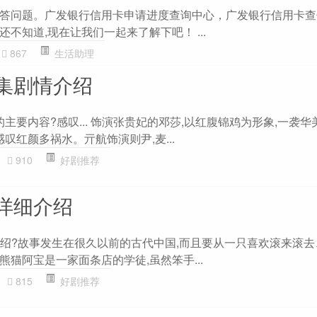
答问题。广发银行信用卡申请进度查询中心，广发银行信用卡查
不知道,现在让我们一起来了解下吧！ ...
867
生活助理
集剧情介绍
的主要内容?感叹... 饰演张贵妃的邓莎,以红腹锦鸡为形象,一袭华
感叹红颜多祸水。亓航饰演则尹,麦...
910
好剧推荐
详细介绍
情介绍?故事发生在很久以前的古代中国,而且要从一只喜欢滚来滚
猫阿宝是一家面条店的学徒,虽然笨手...
815
好剧推荐