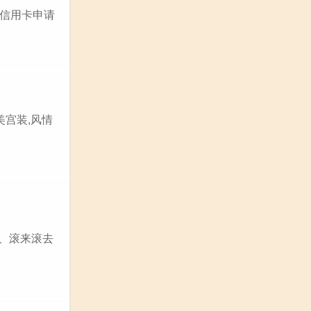
信用卡申请
美宫装,风情
去、滚来滚去