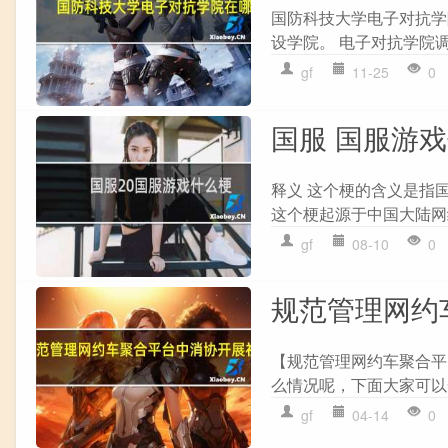
国防科技大学电子对抗学
设学院。 电子对抗学院调
gf
11-25
0
国服 国服游
释义 这个梗的含义是指
这个梗起源于中国大陆网
gf
08-10
0
规范管理网约
【规范管理网约车聚合平
么情况呢，下面大家可以一
gf
04-14
0