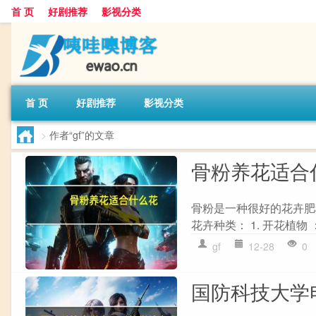
首 页
好剧推荐
影视分类
首 页
好剧推荐
影视分类
>
作者“gf”的文章
骨粉养花适合
骨粉是一种很好的花卉肥
花卉种类： 1. 开花植物
gf
12-28
0
国防科技大学