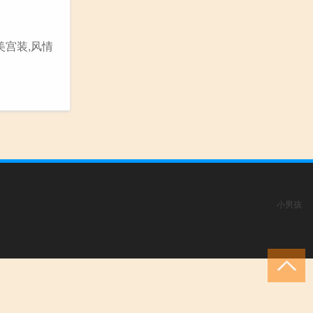
美宫装,风情
小男孩