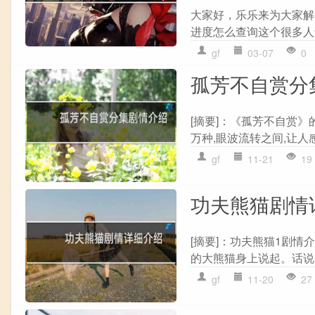
大家好，乐乐来为大家解
进度怎么查询这个很多人还
gf
03-07
0
孤芳不自赏分
[摘要]：《孤芳不自赏》
万种,眼波流转之间,让人
gf
11-21
19
功夫熊猫剧情
[摘要]：功夫熊猫1剧
的大熊猫身上说起。话说熊
gf
11-20
27