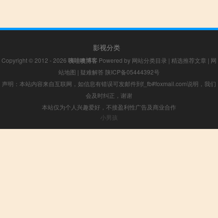
影视分类
Copyright © 2012 - 2026
咦哇噢博客
Powered by
网站分类目录
|
精选推荐文章
|
网
站地图
|
疑难解答
陕ICP备05444392号
声明：本站内容来自互联网，如信息有错误可发邮件到f_fb#foxmail.com说明，我们
会及时纠正，谢谢
本站仅为个人兴趣爱好，不接盈利性广告及商业合作
小男孩