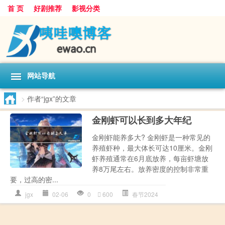
首 页
好剧推荐
影视分类
网站导航
>
作者“jgx”的文章
金刚虾可以长到多大年纪
金刚虾能养多大? 金刚虾是一种常见的
养殖虾种，最大体长可达10厘米。金刚
虾养殖通常在6月底放养，每亩虾塘放
养8万尾左右。放养密度的控制非常重
要，过高的密...
jgx
02-06
0
600
春节2024