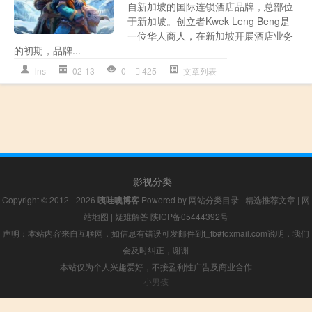
自新加坡的国际连锁酒店品牌，总部位
于新加坡。创立者Kwek Leng Beng是
一位华人商人，在新加坡开展酒店业务
的初期，品牌...
lns
02-13
0
425
文章列表
影视分类
Copyright © 2012 - 2026
咦哇噢博客
Powered by
网站分类目录
|
精选推荐文章
|
网
站地图
|
疑难解答
陕ICP备05444392号
声明：本站内容来自互联网，如信息有错误可发邮件到f_fb#foxmail.com说明，我们
会及时纠正，谢谢
本站仅为个人兴趣爱好，不接盈利性广告及商业合作
小男孩