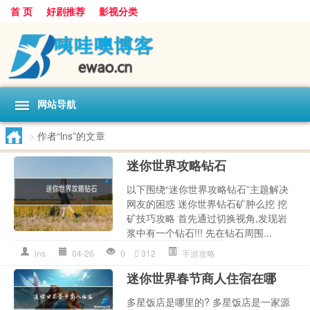
首 页
好剧推荐
影视分类
网站导航
>
作者“lns”的文章
迷你世界攻略钻石
以下围绕“迷你世界攻略钻石”主题解决
网友的困惑 迷你世界钻石矿肿么挖 挖
矿技巧攻略 首先通过切换视角,发现岩
浆中有一个钻石!!! 先在钻石周围...
lns
04-26
0
312
手游攻略
迷你世界春节商人住宿在哪
多星饭店是哪里的? 多星饭店是一家源