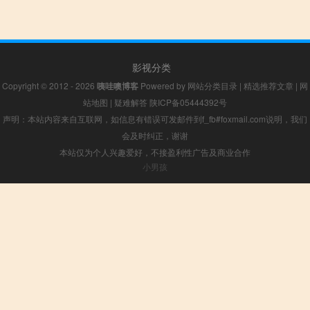
影视分类
Copyright © 2012 - 2026
咦哇噢博客
Powered by
网站分类目录
|
精选推荐文章
|
网
站地图
|
疑难解答
陕ICP备05444392号
声明：本站内容来自互联网，如信息有错误可发邮件到f_fb#foxmail.com说明，我们
会及时纠正，谢谢
本站仅为个人兴趣爱好，不接盈利性广告及商业合作
小男孩