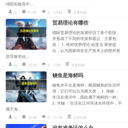
绵阳实验高中...
ly
01-05
0
554
文章列表
贸易理论有哪些
国际贸易理论的发展经历了多个阶段，
并形成了不同的学派和观点，主要包
括： 1. 绝对优势理论 由亚当·斯密提
出，认为国家间在生产技术上的绝对差
异导致劳动...
ly
12-29
0
48
文章列表
鳗鱼是海鲜吗
鳗鱼并不全是海鲜。根据鳗鱼的生活环
境，它们可以分为两大类： 1. 海鳗 ：
生活在海洋中，因此属于海鲜的一种。
2. 河鳗 ：生活在江河等淡水环境中，不
属于海...
ly
12-28
0
178
文章列表
没有准考证怎么办