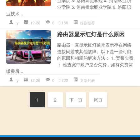
业学院 3. 洛阳师范学院 4. 河南林业职
业学院 5. 河南推拿职业学院 6. 洛阳职
业技术...
ly
12-26
0
158
好剧推荐
路由器显示红灯是什么原因
路由器一直显示红灯通常表示存在网络
连接问题或其他故障。以下是一些可能
的原因和相应的解决方法： 1. 宽带欠费
： 检查宽带账户是否欠费，如有欠费需
缴费后...
ly
12-26
0
722
文章列表
1
2
下一页
尾页