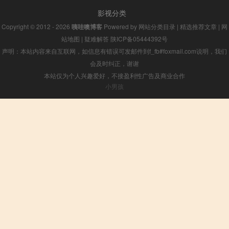
影视分类
Copyright © 2012 - 2026
咦哇噢博客
Powered by
网站分类目录
|
精选推荐文章
|
网
站地图
|
疑难解答
陕ICP备05444392号
声明：本站内容来自互联网，如信息有错误可发邮件到f_fb#foxmail.com说明，我们
会及时纠正，谢谢
本站仅为个人兴趣爱好，不接盈利性广告及商业合作
小男孩