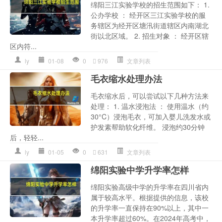
绵阳三江实验学校的招生范围如下： 1.
公办学校 ： 经开区三江实验学校的服
务辖区为经开区塘汛街道辖区内南湖北
街以北区域。 2. 招生对象 ： 经开区辖
区内符...
ly
01-08
0
976
文章列表
毛衣缩水处理办法
毛衣缩水后，可以尝试以下几种方法来
处理： 1. 温水浸泡法 ： 使用温水（约
30°C）浸泡毛衣，可加入婴儿洗发水或
护发素帮助软化纤维。 浸泡约30分钟
后，轻轻...
ly
01-05
0
631
文章列表
绵阳实验中学升学率怎样
绵阳实验高级中学的升学率在四川省内
属于较高水平。根据提供的信息，该校
的升学率一直保持在90%以上，其中一
本升学率超过60%。在2024年高考中，