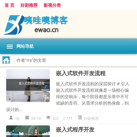
首 页
好剧推荐
影视分类
网站导航
>
作者“rrs”的文章
嵌入式软件开发流程
嵌入式软件开发流程的深层探讨 # 引入
嵌入式软件开发流程就像是一场精心编
排的交响乐，每个阶段都是乐章中不可
或缺的音符。从需求分析的热身曲，到
设计的...
rrs
04-16
337
771
好剧推荐
嵌入式程序开发