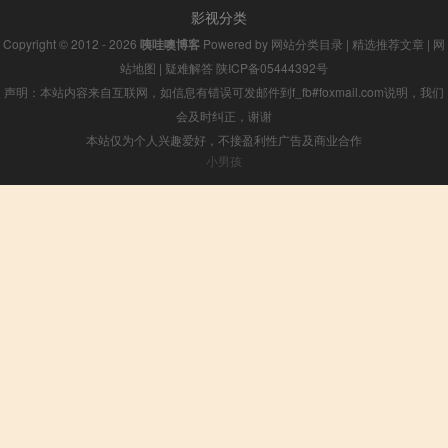
影视分类
Copyright © 2012 - 2026
咦哇噢博客
Powered by
网站分类目录
|
精选推荐文章
|
网
站地图
|
疑难解答
陕ICP备05444392号
声明：本站内容来自互联网，如信息有错误可发邮件到f_fb#foxmail.com说明，我们
会及时纠正，谢谢
本站仅为个人兴趣爱好，不接盈利性广告及商业合作
小男孩