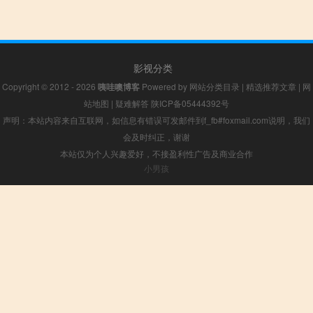
影视分类
Copyright © 2012 - 2026
咦哇噢博客
Powered by
网站分类目录
|
精选推荐文章
|
网
站地图
|
疑难解答
陕ICP备05444392号
声明：本站内容来自互联网，如信息有错误可发邮件到f_fb#foxmail.com说明，我们
会及时纠正，谢谢
本站仅为个人兴趣爱好，不接盈利性广告及商业合作
小男孩