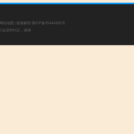
网站地图
|
疑难解答
陕ICP备05444392号
，我们会及时纠正，谢谢