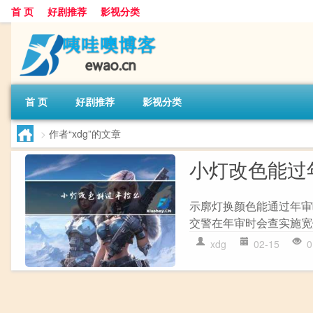
首 页
好剧推荐
影视分类
首 页
好剧推荐
影视分类
>
作者“xdg”的文章
小灯改色能过
示廓灯换颜色能通过年审
交警在年审时会查实施宽
xdg
02-15
0