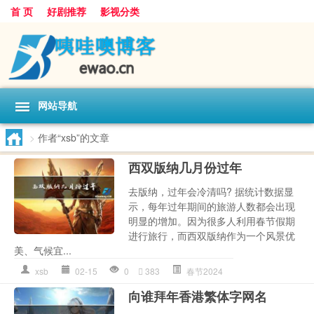
首 页
好剧推荐
影视分类
网站导航
>
作者“xsb”的文章
西双版纳几月份过年
去版纳，过年会冷清吗? 据统计数据显
示，每年过年期间的旅游人数都会出现
明显的增加。因为很多人利用春节假期
进行旅行，而西双版纳作为一个风景优
美、气候宜...
xsb
02-15
0
383
春节2024
向谁拜年香港繁体字网名