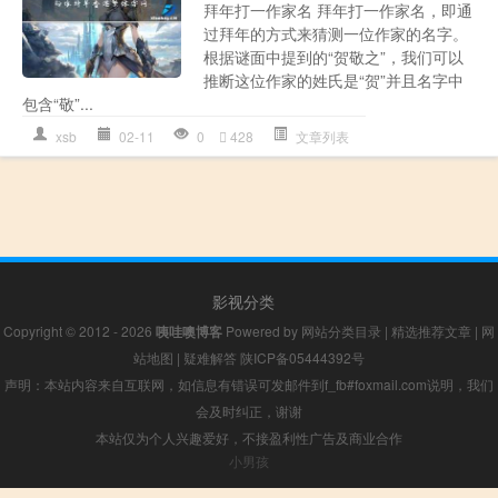
拜年打一作家名 拜年打一作家名，即通
过拜年的方式来猜测一位作家的名字。
根据谜面中提到的“贺敬之”，我们可以
推断这位作家的姓氏是“贺”并且名字中
包含“敬”...
xsb
02-11
0
428
文章列表
影视分类
Copyright © 2012 - 2026
咦哇噢博客
Powered by
网站分类目录
|
精选推荐文章
|
网
站地图
|
疑难解答
陕ICP备05444392号
声明：本站内容来自互联网，如信息有错误可发邮件到f_fb#foxmail.com说明，我们
会及时纠正，谢谢
本站仅为个人兴趣爱好，不接盈利性广告及商业合作
小男孩