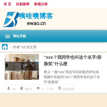
首 页
好剧推荐
影视分类
网站导航
>
作者““xx”的文章
“xxx？我同学也叫这个名字/捂
脸笑”什么梗
释义 一般“xxx”和这句话回复的评论或
视频中有提到“xxx？我同学也叫这个名
字/捂脸笑”
“xx
08-21
0
151
好剧推荐