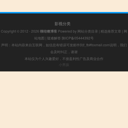
影视分类
Copyright © 2012 - 2026
咦哇噢博客
Powered by
网站分类目录
|
精选推荐文章
|
网
站地图
|
疑难解答
陕ICP备05444392号
声明：本站内容来自互联网，如信息有错误可发邮件到f_fb#foxmail.com说明，我们
会及时纠正，谢谢
本站仅为个人兴趣爱好，不接盈利性广告及商业合作
小男孩