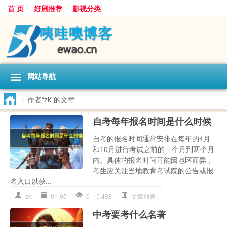
首 页
好剧推荐
影视分类
网站导航
>
作者“zk”的文章
自考每年报名时间是什么时候
自考的报名时间通常安排在每年的4月
和10月进行考试之前的一个月到两个月
内。具体的报名时间可能因地区而异，
考生应关注当地教育考试院的公告或报
名入口以获...
zk
01-05
0
498
文章列表
中考要考什么名著