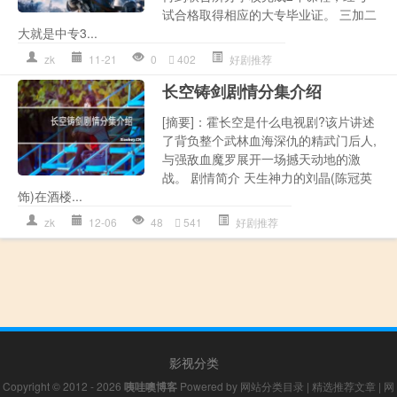
试合格取得相应的大专毕业证。 三加二
大就是中专3...
zk
11-21
0
402
好剧推荐
长空铸剑剧情分集介绍
[摘要]：霍长空是什么电视剧?该片讲述
了背负整个武林血海深仇的精武门后人,
与强敌血魔罗展开一场撼天动地的激
战。 剧情简介 天生神力的刘晶(陈冠英
饰)在酒楼...
zk
12-06
48
541
好剧推荐
影视分类
Copyright © 2012 - 2026
咦哇噢博客
Powered by
网站分类目录
|
精选推荐文章
|
网