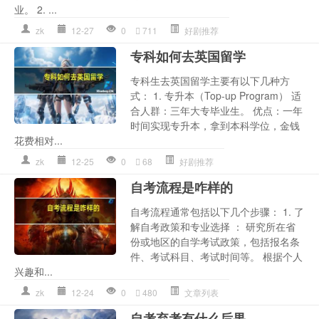
业。 2. ...
zk
12-27
0
711
好剧推荐
专科如何去英国留学
专科生去英国留学主要有以下几种方
式： 1. 专升本（Top-up Program） 适
合人群：三年大专毕业生。 优点：一年
时间实现专升本，拿到本科学位，金钱
花费相对...
zk
12-25
0
68
好剧推荐
自考流程是咋样的
自考流程通常包括以下几个步骤： 1. 了
解自考政策和专业选择 ： 研究所在省
份或地区的自学考试政策，包括报名条
件、考试科目、考试时间等。 根据个人
兴趣和...
zk
12-24
0
480
文章列表
自考弃考有什么后果