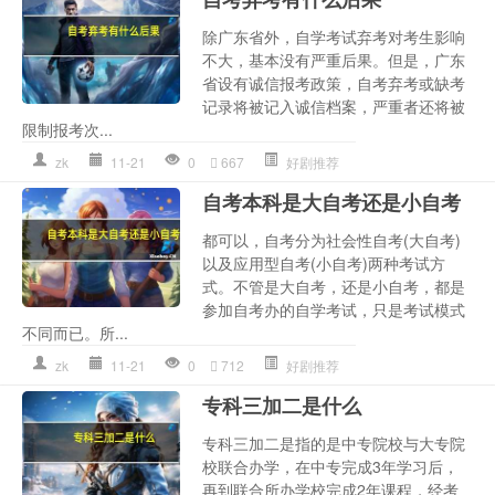
除广东省外，自学考试弃考对考生影响
不大，基本没有严重后果。但是，广东
省设有诚信报考政策，自考弃考或缺考
记录将被记入诚信档案，严重者还将被
限制报考次...
zk
11-21
0
667
好剧推荐
自考本科是大自考还是小自考
都可以，自考分为社会性自考(大自考)
以及应用型自考(小自考)两种考试方
式。不管是大自考，还是小自考，都是
参加自考办的自学考试，只是考试模式
不同而已。所...
zk
11-21
0
712
好剧推荐
专科三加二是什么
专科三加二是指的是中专院校与大专院
校联合办学，在中专完成3年学习后，
再到联合所办学校完成2年课程，经考