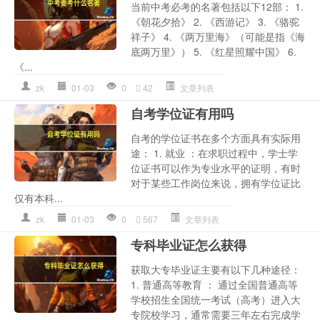
当前中考必考的名著包括以下12部： 1.
《朝花夕拾》 2. 《西游记》 3. 《骆驼
祥子》 4. 《两万里海》（可能是指《海
底两万里》） 5. 《红星照耀中国》 6.
《...
zk
01-03
0
42
文章列表
自考学位证有用吗
自考的学位证书在多个方面具有实际用
途： 1. 就业 ：在求职过程中，学士学
位证书可以作为专业水平的证明，有时
对于某些工作岗位来说，拥有学位证比
仅有本科...
zk
01-03
0
567
文章列表
专科毕业证怎么获得
获取大专毕业证主要有以下几种途径：
1. 普通高等教育 ： 通过全国普通高等
学校招生全国统一考试（高考）进入大
专院校学习，通常需要三年左右完成学