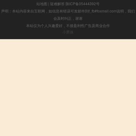
站地图
|
疑难解答
陕ICP备05444392号
声明：本站内容来自互联网，如信息有错误可发邮件到f_fb#foxmail.com说明，我们
会及时纠正，谢谢
本站仅为个人兴趣爱好，不接盈利性广告及商业合作
小男孩