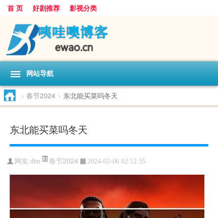
首 页
好剧推荐
影视分类
网站导航
>
春节2024
>
东北能买菜吗冬天
东北能买菜吗冬天
春节2024
网友:
dbn
2024-02-06 02:12:35