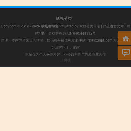
影视分类
Copyright © 2012 - 2026
咦哇噢博客
Powered by
网站分类目录
|
精选推荐文章
|
网
站地图
|
疑难解答
陕ICP备05444392号
声明：本站内容来自互联网，如信息有错误可发邮件到f_fb#foxmail.com说明，我们
会及时纠正，谢谢
本站仅为个人兴趣爱好，不接盈利性广告及商业合作
小男孩