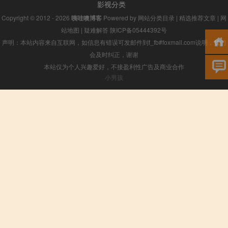
影视分类
Copyright © 2012 - 2026
咦哇噢博客
Powered by
网站分类目录
|
精选推荐文章
|
网
站地图
|
疑难解答
陕ICP备05444392号
声明：本站内容来自互联网，如信息有错误可发邮件到f_fb#foxmail.com说明，我们
会及时纠正，谢谢
本站仅为个人兴趣爱好，不接盈利性广告及商业合作
小男孩