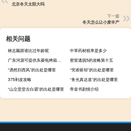
北京冬天太阳大吗
下一篇
冬天怎么让小麦丰产
相关问题
林志颖跟谁比过年龄呢
中草药材税率是多少
广东河源可提供东菱电烤箱维修服务地址在哪
密室逃脱5的攻略第十五
“洒然归西风”的出处是哪里
“凭谁斫却”的出处是哪里
375剥皮攻略
“务光真达道”的出处是哪里
“山立堂堂古白眉”的出处是哪里
帝皇书剧情介绍