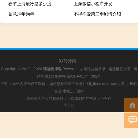
春节上海最冷是多少度
上海微信小程序开发
创意拜年狗年
不得不爱第二季剧情介绍
影视分类
Copyright © 2012 - 2026
咦哇噢博客
Powered by
网站分类目录
|
精选推荐文章
|
网
站地图
|
疑难解答
陕ICP备05444392号
声明：本站内容来自互联网，如信息有错误可发邮件到f_fb#foxmail.com说明，我们
会及时纠正，谢谢
本站仅为个人兴趣爱好，不接盈利性广告及商业合作
小男孩