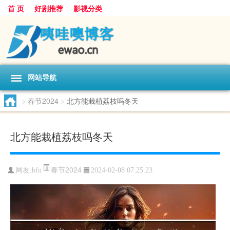
首 页
好剧推荐
影视分类
网站导航
>
春节2024
>
北方能栽植荔枝吗冬天
北方能栽植荔枝吗冬天
春节2024
网友:
bfn
2024-02-08 07:25:23