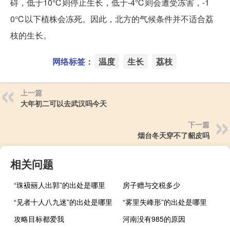
碍，低于10℃则停止生长，低于-4℃则会遭受冻害，-1
0℃以下植株会冻死。因此，北方的气候条件并不适合荔
枝的生长。
网络标签：
温度
生长
荔枝
上一篇
大年初二可以去武汉吗今天
下一篇
烟台冬天穿不了貂皮吗
相关问题
“珠衱丽人出郭”的出处是哪里
房子赠与交税多少
“见者十人八九迷”的出处是哪里
“雾里失峰形”的出处是哪里
攻略目标都爱我
河南没有985的原因