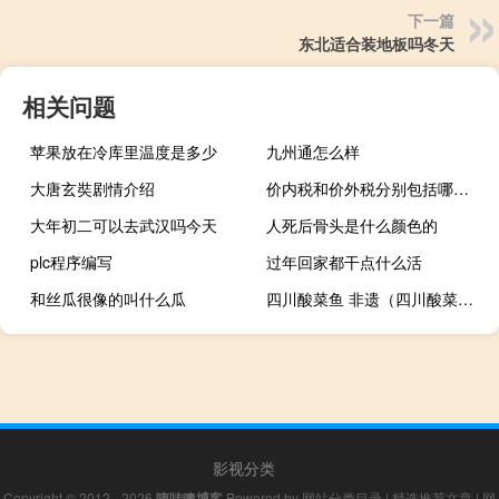
下一篇
东北适合装地板吗冬天
相关问题
苹果放在冷库里温度是多少
九州通怎么样
大唐玄奘剧情介绍
价内税和价外税分别包括哪些税
大年初二可以去武汉吗今天
人死后骨头是什么颜色的
plc程序编写
过年回家都干点什么活
和丝瓜很像的叫什么瓜
四川酸菜鱼 非遗（四川酸菜鱼）
影视分类
Copyright © 2012 - 2026
咦哇噢博客
Powered by
网站分类目录
|
精选推荐文章
|
网