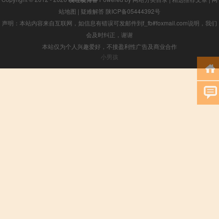
站地图
|
疑难解答
陕ICP备05444392号
声明：本站内容来自互联网，如信息有错误可发邮件到f_fb#foxmail.com说明，我们
会及时纠正，谢谢
本站仅为个人兴趣爱好，不接盈利性广告及商业合作
小男孩