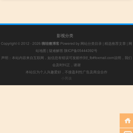
影视分类
Copyright © 2012 - 2026
咦哇噢博客
Powered by
网站分类目录
|
精选推荐文章
|
网
站地图
|
疑难解答
陕ICP备05444392号
声明：本站内容来自互联网，如信息有错误可发邮件到f_fb#foxmail.com说明，我们
会及时纠正，谢谢
本站仅为个人兴趣爱好，不接盈利性广告及商业合作
小男孩