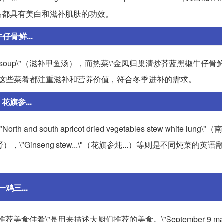
品都具有美白和滋补肌肤的功效。
骨鲜...
urtle soup\"（滋补甲鱼汤），而热菜\"金凤归巢清炒芥蓝黑椒牛仔骨鲜.
h...\"。可以看出，这些菜肴都注重滋补和营养价值，符合冬季进补的需求。
旗参...
nd south apricot dried vegetables stew white lung
生鱼炖陈肾），\"Ginseng stew...\"（花旗参炖...）等则是不同炖菜的
鸡三...
-大厨推荐美食佳肴\"是用来描述大厨们推荐的美食。\"September 9 marke