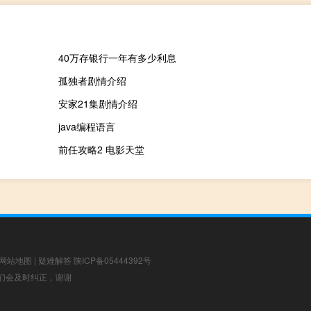
40万存银行一年有多少利息
孤独者剧情介绍
安家21集剧情介绍
java编程语言
前任攻略2 电影天堂
网站地图
|
疑难解答
陕ICP备05444392号
，我们会及时纠正，谢谢