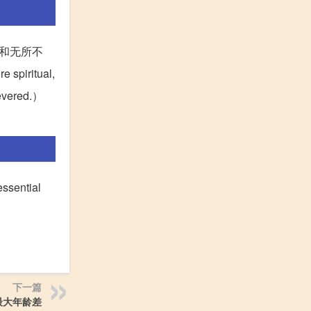
和无所不
spiritual,
 revered.）
sential
下一篇
最大年龄差