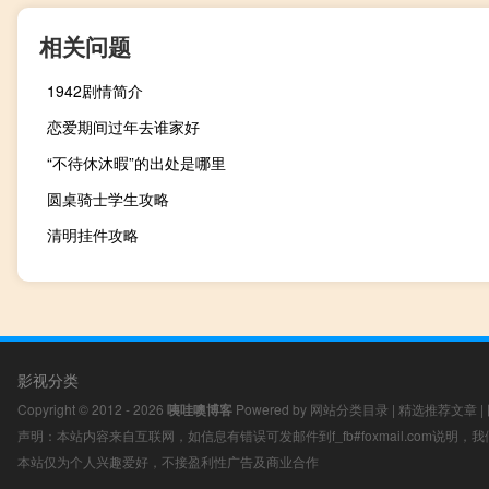
相关问题
1942剧情简介
恋爱期间过年去谁家好
“不待休沐暇”的出处是哪里
圆桌骑士学生攻略
清明挂件攻略
影视分类
Copyright © 2012 - 2026
咦哇噢博客
Powered by
网站分类目录
|
精选推荐文章
|
声明：本站内容来自互联网，如信息有错误可发邮件到f_fb#foxmail.com说明
本站仅为个人兴趣爱好，不接盈利性广告及商业合作