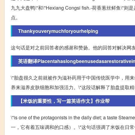
九九大盘鸭\"和\"Hexiang Congsi fish.-荷
点。
Thankyouverymuchforyourhelping
这句话是对之前回答者的感谢和赞扬。他的回答对解决网
英语翻译Placentahaslongbeenusedasarestorativeintr
\"胎盘很久之前就被作为滋补药用于中国传统医学中，用来维持身
养来滋养皮肤细胞和加强活力。\"这段话解释了胎盘提取
【米饭的重要性，写一篇英语作文】作业帮
\"is one of the protagonists in the daily diet; a tas
一，它有着五味调和的口感）。\"这句话强调了米饭在日