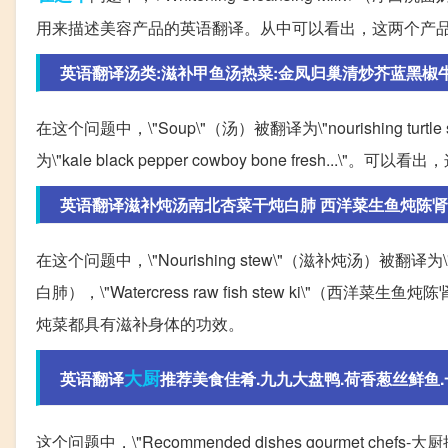
用来描述美容产品的英语翻译。从中可以看出，这两个产
英语翻译汤类:滋补甲鱼汤热菜:金凤归巢清炒芥蓝黑椒牛仔
在这个问题中，\"Soup\"（汤）被翻译为\"nourishing t
为\"kale black pepper cowboy bone fres
英语翻译滋补炖汤南北杏菜干炖白肺 西洋菜生鱼炖陈肾 花
在这个问题中，\"Nourishing stew\"（滋补炖汤）被翻译为\"North a
白肺），\"Watercress raw fish stew ki\"（西洋菜
炖菜都具有滋补身体的功效。
大厨
英语翻译
推荐美食佳肴.九九大盘鸭.荷香葱丝鲜鱼.一
这个问题中，\"Recommended dishes gourmet chefs