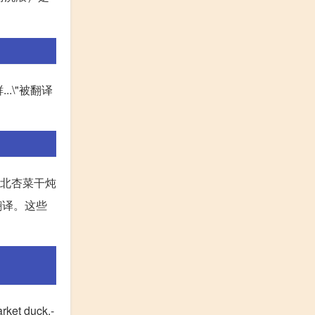
..\"被翻译
\"（南北杏菜干炖
英语翻译。这些
t duck.-