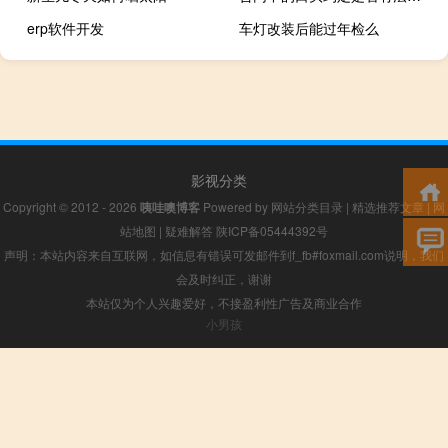
erp软件开发
车灯改装后能过年检么
影视分类
Copyright © 2012 - 2026
咦哇噢博客
Powered by
网站分类目录
|
精选推荐文章
|
网
站地图
|
疑难解答
陕ICP备05444392号
声明：本站内容来自互联网，如信息有错误可发邮件到f_fb#foxmail.com说明，我们
会及时纠正，谢谢
本站仅为个人兴趣爱好，不接盈利性广告及商业合作
小男孩