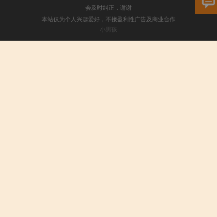
会及时纠正，谢谢
本站仅为个人兴趣爱好，不接盈利性广告及商业合作
小男孩