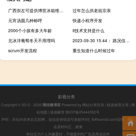
广西崇左可提供博世冰箱维修服务地址在哪
过年怎么供老祖宗亲
元宵汤圆几种称呼
快递小程序开发
2000个小孩有多大年龄
it技术支持是什么
北冰洋葡萄冬天不用埋吗
2023-09-30 15:44： 路况信息：2023年9月30日14时25分，长张高速益常段幸福渠收费站附近以西K76至K80处西往东因车流量大造成交通通行缓慢，至15时43分已恢复正常通行。 ​​​
scrum开发流程
重生知道什么时候过年
影视分类
Copyright © 2012 - 2026
咦哇噢博客
Powered by
网站分类目录
|
精选推荐文章
|
网
站地图
|
疑难解答
陕ICP备05444392号
声明：本站内容来自互联网，如信息有错误可发邮件到f_fb#foxmail.com说明，我们
会及时纠正，谢谢
本站仅为个人兴趣爱好，不接盈利性广告及商业合作