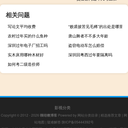
相关问题
写论文平均收费
“败裘披苦见毛稀”的出处是哪里
农村过年买的什么鱼种
唐山舞者不不多大年龄
深圳过年电子厂招工吗
盗窃电动车怎么赔偿
实木床用哪种木材好
深圳回粤西过年要隔离吗
如何考二级造价师
影视分类
Copyright © 2012 - 2026
咦哇噢博客
Powered by
网站分类目录
|
精选推荐文章
|
网
站地图
|
疑难解答
陕ICP备05444392号