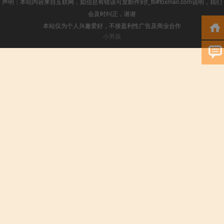
声明：本站内容来自互联网，如信息有错误可发邮件到f_fb#foxmail.com说明，我们
会及时纠正，谢谢
本站仅为个人兴趣爱好，不接盈利性广告及商业合作
小男孩