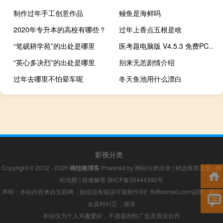
制作过年手工创意作品
鳗鱼是海鲜吗
2020年专升本的高校有哪些？
过年上香点五根是啥
“笔砚耕学苑”的出处是哪里
医考题电脑版 V4.5.3 免费PC版（医考题电脑版 V4.5.3 免费PC版功能简介）
“英心多决烈”的出处是哪里
别来无恙剧情介绍
过年去哪里不怕晕车呢
冬天鱼池用什么漂白
影视分类
Copyright © 2012 - 2026
咦哇噢博客
Powered by
网站分类目录
|
精选推荐文章
|
网
站地图
|
疑难解答
陕ICP备05444392号
声明：本站内容来自互联网，如信息有错误可发邮件到f_fb#foxmail.com说明，我们
会及时纠正，谢谢
本站仅为个人兴趣爱好，不接盈利性广告及商业合作