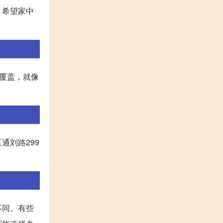
，希望家中
覆盖，就像
通刘路299
不同。有些