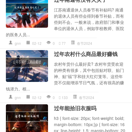
江苏南通退休人员春节有补贴吗? 南通
的退休人员有些会得到春节补贴，而有
些则不会。一般来说，政府部门和事业
单位的退休人员，例如学校教师、医院
的医务人员...
gnn
02-12
0
77
春节2024
过年农村什么商品最好赚钱
农村年货什么最好卖? 农村年货受欢迎
的种类有很多，其中包括贴对联、贴门
神、贴“福”字和挂大红灯笼等。这些年
货不仅能增添节日气氛，还有很高的赚
钱潜力。根...
gnn
02-12
0
133
春节2024
过年能拾旧衣服吗
h3 { font-size: 20px; font-weight: bold;
margin-bottom: 10px;}p { font-size: 16
px; line-height: 1.5; margin-bottom: 20