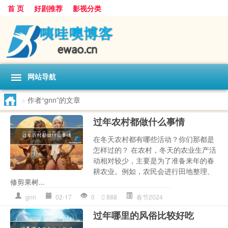
首 页
好剧推荐
影视分类
网站导航
>
作者“gnn”的文章
过年农村都做什么事情
在冬天农村都有哪些活动？你们那都是
怎样过的？ 在农村，冬天的农业生产活
动相对较少，主要是为了准备来年的春
耕农业。例如，农民会进行田地整理、
修剪果树...
gnn
02-17
0
888
春节2024
过年哪里的风俗比较好吃