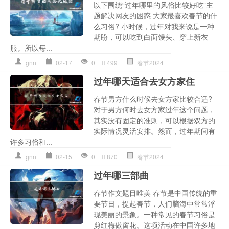
以下围绕“过年哪里的风俗比较好吃”主
题解决网友的困惑 大家最喜欢春节的什
么习俗? 小时候，过年对我来说是一种
期盼，可以吃到白面馒头、穿上新衣
服。所以每...
gnn
02-17
0
499
春节2024
过年哪天适合去女方家住
春节男方什么时候去女方家比较合适?
对于男方何时去女方家过年这个问题，
其实没有固定的准则，可以根据双方的
实际情况灵活安排。然而，过年期间有
许多习俗和...
gnn
02-15
0
870
春节2024
过年哪三部曲
春节作文题目唯美 春节是中国传统的重
要节日，提起春节，人们脑海中常常浮
现美丽的景象。一种常见的春节习俗是
剪红梅做窗花。这项活动在中国许多地