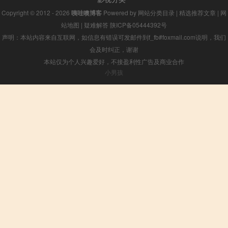
Copyright © 2012 - 2026
咦哇噢博客
Powered by
网站分类目录
|
精选推荐文章
|
网
站地图
|
疑难解答
陕ICP备05444392号
声明：本站内容来自互联网，如信息有错误可发邮件到f_fb#foxmail.com说明，我们
会及时纠正，谢谢
本站仅为个人兴趣爱好，不接盈利性广告及商业合作
小男孩