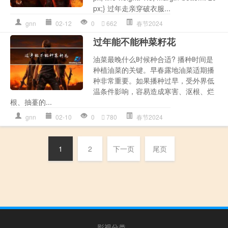
px;} 过年走亲穿破衣服...
gnn
02-12
0
662
春节2024
过年能不能种菜籽花
油菜最晚什么时候种合适? 播种时间是
种植油菜的关键。早春露地油菜适期播
种非常重要。如果播种过早，受外界低
温条件影响，容易造成寒害、沤根、烂
根、抽薹的...
gnn
02-10
0
780
春节2024
1
2
下一页
尾页
影视分类