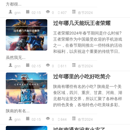
方都很...
gnn
02-15
0
407
春节2024
过年哪几天能玩王者荣耀
王者荣耀2024年春节期间是什么时候?
王者荣耀作为中国最受欢迎的手机游戏
之一，在春节期间推出一些特殊的活动
和福利，以庆祝这个重要的传统节日。
虽然我无...
gnn
02-15
0
611
春节2024
过年哪里的小吃好吃简介
陕南有哪些有名的小吃? 陕南是一个美
食区域，四川、重庆、甘肃、河南、湖
北都与这里交界，所以汇聚了各种各样
的特色美食，各地特色小吃美味多彩。
陕南的有名...
gnn
02-15
0
644
春节2024
过年南通有没有火灾了