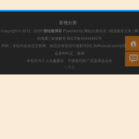
影视分类
Copyright © 2012 - 2026
咦哇噢博客
Powered by
网站分类目录
|
精选推荐文章
|
网
站地图
|
疑难解答
陕ICP备05444392号
声明：本站内容来自互联网，如信息有错误可发邮件到f_fb#foxmail.com说明，我们
会及时纠正，谢谢
本站仅为个人兴趣爱好，不接盈利性广告及商业合作
小男孩