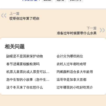
上一篇
哎呀你过年算了吧你
下一篇
准备过年时候要带什么水果
相关问题
鼬獾是不是国家保护动物
会计分为哪些岗位
春节进藏要核酸检测吗
农村人过年都吃啥呀
机票儿童票比成人票贵可以订成人票吗（机票儿童票比成人票贵）
丙烯颜料适合多大年龄用
急中生智的小故事（急中生智的意思）
温哥华是加拿大首都
这个冬天来了你在想什么
过年哪里的小吃好吃简介