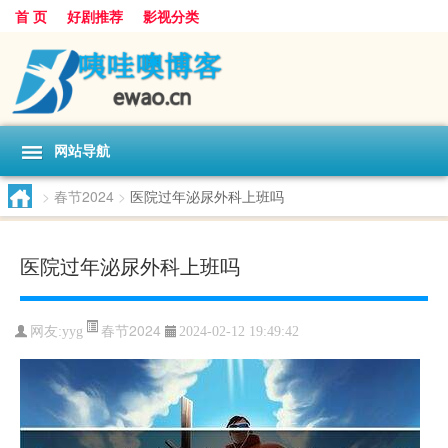
首 页
好剧推荐
影视分类
网站导航
>
春节2024
>
医院过年泌尿外科上班吗
医院过年泌尿外科上班吗
春节2024
网友:
yyg
2024-02-12 19:49:42