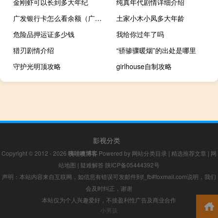
金刚虾可以长到多大年纪
纯真年代剧情详细介绍
广发银行卡怎么看余额（广发银行卡怎么办理）
土家小木小凤多大年龄
危险品押运证多少钱
我给你过年了吗
猎刃剧情介绍
“骄骖骤暖烟”的出处是哪里
守护光明顶攻略
girlhouse自制攻略
影视分类
Copyright © 2012 - 2026
咦哇噢博客
Powered by
网站分类目录
|
精选推荐文章
|
网
站地图
|
疑难解答
陕ICP备05444392号
声明：本站内容来自互联网，如信息有错误可发邮件到f_fb#foxmail.com说明，我们
会及时纠正，谢谢
本站仅为个人兴趣爱好，不接盈利性广告及商业合作
小男孩