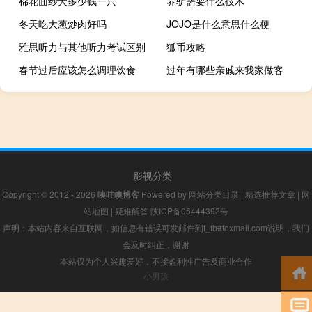
棉花面纱犬多少钱一只
养驴需要什么技术
冬天吃大葱炒肉好吗
JOJO是什么意思什么梗
雅思听力与其他听力考试区别
狐币攻略
春节过后应该怎么调理饮食
过年有哪些亲戚来我家做客
影视分类
Copyright © 2012 - 2026
咦哇噢博客
Powered by
网站分类目录
|
精选推荐文章
|
网
站地图
|
疑难解答
陕ICP备05444392号
声明：本站内容来自互联网，如信息有错误可发邮件到f_fb#foxmail.com说明，我们
会及时纠正，谢谢
本站仅为个人兴趣爱好，不接盈利性广告及商业合作
小男孩