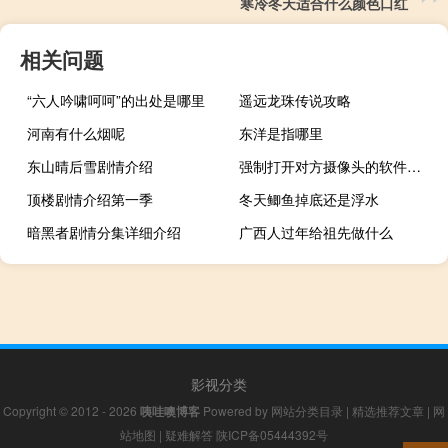
寒冷冬天适合什么颜色口红
相关问题
“六人吟啸呵呵”的出处是哪里
遥远龙珠传说攻略
河南有什么烟呢
东洋是指哪里
东山晴后雪剧情介绍
强制打开对方摄像头的软件手机版（强制打开摄像头软件）
顶楼剧情介绍第一季
冬天鲫鱼掉底还是浮水
暗黑者剧情分集详细介绍
广西人过年给祖先做什么
影视分类
Copyright © 2012 - 2026
咦哇噢博客
Powered by
网站分类目录
|
精选推荐文章
|
网
站地图
|
疑难解答
陕ICP备05444392号