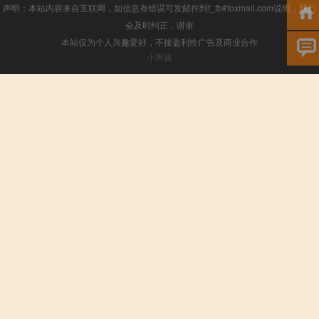
声明：本站内容来自互联网，如信息有错误可发邮件到f_fb#foxmail.com说明，我们
会及时纠正，谢谢
本站仅为个人兴趣爱好，不接盈利性广告及商业合作
小男孩