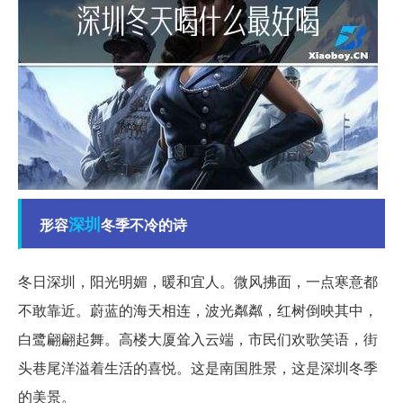
深圳
形容
冬季不冷的诗
冬日深圳，阳光明媚，暖和宜人。微风拂面，一点寒意都
不敢靠近。蔚蓝的海天相连，波光粼粼，红树倒映其中，
白鹭翩翩起舞。高楼大厦耸入云端，市民们欢歌笑语，街
头巷尾洋溢着生活的喜悦。这是南国胜景，这是深圳冬季
的美景。