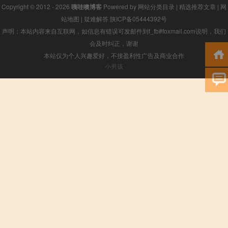
Copyright © 2012 - 2026
咦哇噢博客
Powered by
网站分类目录
|
精选推荐文章
|
网
站地图
|
疑难解答
陕ICP备05444392号
声明：本站内容来自互联网，如信息有错误可发邮件到f_fb#foxmail.com说明，我们
会及时纠正，谢谢
本站仅为个人兴趣爱好，不接盈利性广告及商业合作
小男孩