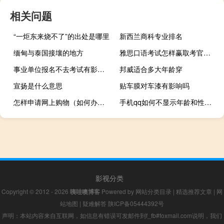
相关问题
“一炬东来烧不了”的出处是哪里
新西兰商科专业排名
缅甸与泰国接壤的地方
雅思口语考试怎样赢取考官好感
事业单位报名不去考试有影响吗
邦威适合多大年龄穿
宣扬是什么意思
贴车膜对车漆有影响吗
怎样申请网上购物（如何办理网上购物）
手机qq如何不显示年龄和性别（手机qq如何不显示年龄）
影视分类
Copyright © 2012 - 2026
咦哇噢博客
Powered by
网站分类目录
|
精选推荐文章
|
网
站地图
|
疑难解答
陕ICP备05444392号
声明：本站内容来自互联网，如信息有错误可发邮件到f_fb#foxmail.com说明，我们