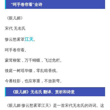
“呵手卷帘看”全诗
《眼儿媚》
宋代 无名氏
江天
惨云愁雾罩
。
呵手卷帘看。
蒙茸柳絮，万千蝴蝶，飞过危栏。
後庭一树瑶华缀，零乱暗香残。
今番桂影，也应寒重，不放新弯。
《眼儿媚》无名氏 翻译、赏析和诗意
《眼儿媚·惨云愁雾罩江天》是一首宋代无名氏的诗词。这