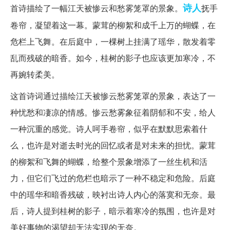
诗人
首诗描绘了一幅江天被惨云和愁雾笼罩的景象。
抚手
卷帘，凝望着这一幕。蒙茸的柳絮和成千上万的蝴蝶，在
危栏上飞舞。在后庭中，一棵树上挂满了瑶华，散发着零
乱而残破的暗香。如今，桂树的影子也应该更加寒冷，不
再婉转柔美。
这首诗词通过描绘江天被惨云愁雾笼罩的景象，表达了一
种忧愁和凄凉的情感。惨云愁雾象征着阴郁和不安，给人
一种沉重的感觉。诗人呵手卷帘，似乎在默默思索着什
么，也许是对逝去时光的回忆或者是对未来的担忧。蒙茸
的柳絮和飞舞的蝴蝶，给整个景象增添了一丝生机和活
力，但它们飞过的危栏也暗示了一种不稳定和危险。后庭
中的瑶华和暗香残破，映衬出诗人内心的落寞和无奈。最
后，诗人提到桂树的影子，暗示着寒冷的氛围，也许是对
美好事物的渴望却无法实现的无奈。