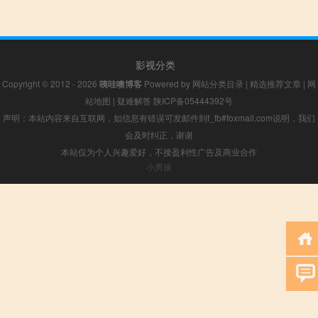
影视分类
Copyright © 2012 - 2026
咦哇噢博客
Powered by
网站分类目录
|
精选推荐文章
|
网
站地图
|
疑难解答
陕ICP备05444392号
声明：本站内容来自互联网，如信息有错误可发邮件到f_fb#foxmail.com说明，我们
会及时纠正，谢谢
本站仅为个人兴趣爱好，不接盈利性广告及商业合作
小男孩