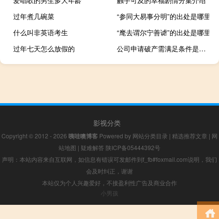
爱唱歌的男生多大年龄
触手可及的幸福剧情分集介绍
过年煮几碗菜
“参同大易事分明”的出处是哪里
什么叫非英语考生
“麾去谓尔宁善谑”的出处是哪里
过年七天怎么放假的
公司申请破产需满足条件是什么
影视分类
Copyright © 2012 - 2026
咦哇噢博客
Powered by
网站分类目录
|
精选推荐文章
|
网
站地图
|
疑难解答
陕ICP备05444392号
声明：本站内容来自互联网，如信息有错误可发邮件到f_fb#foxmail.com说明，我们
会及时纠正，谢谢
本站仅为个人兴趣爱好，不接盈利性广告及商业合作
小男孩