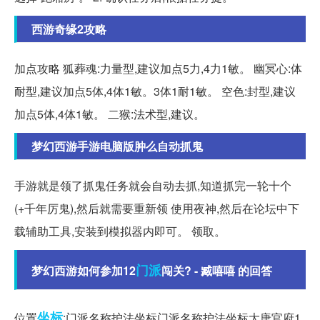
西游奇缘2攻略
加点攻略 狐葬魂:力量型,建议加点5力,4力1敏。 幽冥心:体
耐型,建议加点5体,4体1敏。3体1耐1敏。 空色:封型,建议
加点5体,4体1敏。 二猴:法术型,建议。
梦幻西游手游电脑版肿么自动抓鬼
手游就是领了抓鬼任务就会自动去抓,知道抓完一轮十个
(+千年厉鬼),然后就需要重新领 使用夜神,然后在论坛中下
载辅助工具,安装到模拟器内即可。 领取。
门派
梦幻西游如何参加12
闯关? - 臧嘻嘻 的回答
坐标
位置
:门派名称护法坐标门派名称护法坐标大唐官府1