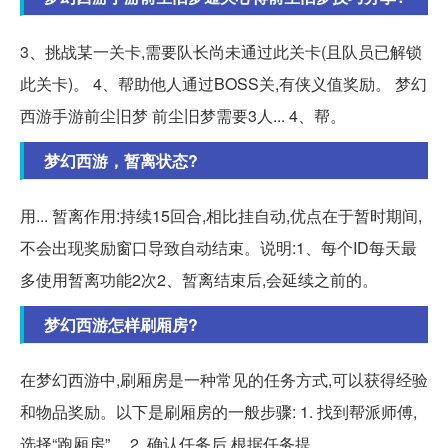
3、挑战某一关卡,需要队长尚未通过此关卡(且队员已解锁
此关卡)。 4、帮助他人通过BOSS关,有侠义值奖励。 梦幻
西游手游前尘旧梦 前尘旧梦需要3人... 4、帮。
梦幻西游，暂离状态?
用... 暂离作用:持续15回合,相比挂自动,优点在于暂时期间,
不会出现奖励窗口导致自动结束。说明:1、每个ID每天最
多使用暂离功能2次2、暂离结束后,会延续之前的。
梦幻西游怎样刷厢房?
在梦幻西游中,刷厢房是一种常见的任务方式,可以获得经验
和物品奖励。以下是刷厢房的一般步骤: 1. 找到帮派师傅,
选择“跑厢房”。 2. 确认任务后,根据任务提。