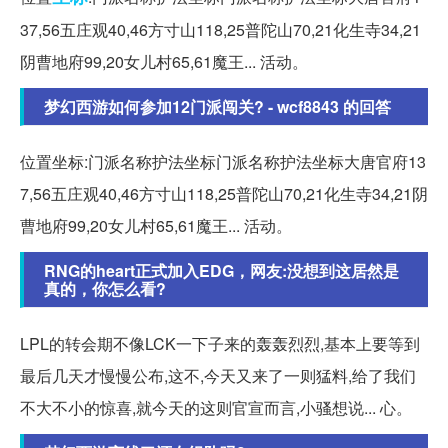
37,56五庄观40,46方寸山118,25普陀山70,21化生寺34,21
阴曹地府99,20女儿村65,61魔王... 活动。
梦幻西游如何参加12门派闯关? - wcf8843 的回答
位置坐标:门派名称护法坐标门派名称护法坐标大唐官府13
7,56五庄观40,46方寸山118,25普陀山70,21化生寺34,21阴
曹地府99,20女儿村65,61魔王... 活动。
RNG的heart正式加入EDG，网友:没想到这居然是
真的，你怎么看?
LPL的转会期不像LCK一下子来的轰轰烈烈,基本上要等到
最后几天才慢慢公布,这不,今天又来了一则猛料,给了我们
不大不小的惊喜,就今天的这则官宣而言,小骚想说... 心。