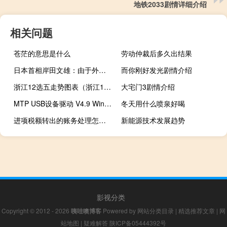
地铁2033剧情详细介绍
相关问题
苍茫的意思是什么
劳动仲裁后多久出结果
日本首相岸田文雄：由于外汇汇率波动和石油产量减少汽油零售价格接近最高水平
而你刚好发光剧情介绍
浙江12选五走势图表（浙江12选五走势图）
大宅门3剧情介绍
MTP USB设备驱动 V4.9 Win10离线版（MTP USB设备驱动 V4.9 Win10离线版功能简介）
冬天用什么喷泉好喝
进项税额转出的账务处理怎么做
新能源技术发展趋势
影视分类
Copyright © 2012 - 2026
咦哇噢博客
Powered by
网站分类目录
|
精选推荐文章
|
网
站地图
|
疑难解答
陕ICP备05444392号