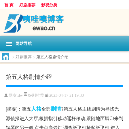
首 页
好剧推荐
影视分类
网站导航
>
好剧推荐
>
第五人格剧情介绍
第五人格剧情介绍
好剧推荐
网友:
dw
2023-04-17 21:19:30
人格
剧情
[摘要]：第五
全部
?第五人格主线剧情为寻找光
源侦探进入大厅,根据指引移动遥杆移动,跟随地面脚印来到
钢琴的另一侧,点击点亮烛灯,调查纸飞机捡起纸飞机,进入