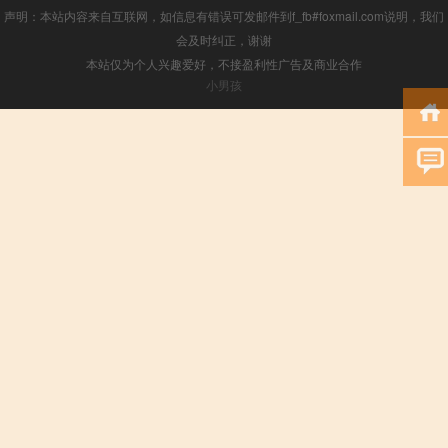
声明：本站内容来自互联网，如信息有错误可发邮件到f_fb#foxmail.com说明，我们
会及时纠正，谢谢
本站仅为个人兴趣爱好，不接盈利性广告及商业合作
小男孩