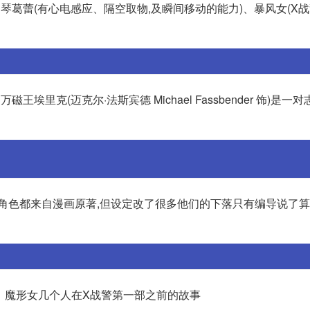
、琴葛蕾(有心电感应、隔空取物,及瞬间移动的能力)、暴风女(X
万磁王埃里克(迈克尔·法斯宾德 Michael Fassbender 饰)是
变种人角色都来自漫画原著,但设定改了很多他们的下落只有编导说了算
王、魔形女几个人在X战警第一部之前的故事