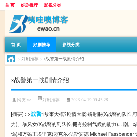
首 页
好剧推荐
影视分类
首 页
好剧推荐
影视分类
>
好剧推荐
>
x战警第一战剧情介绍
x战警第一战剧情介绍
好剧推荐
网友:
xz
2023-04-19 09:45:28
战警
[摘要]：x
1故事大概?剧情大概:镭射眼(X战警的队长
力)、暴风女(X战警的副队长,拥有控制气候的能力)... 剧。x
饰)和万磁王埃里克(迈克尔·法斯宾德 Michael Fassbe