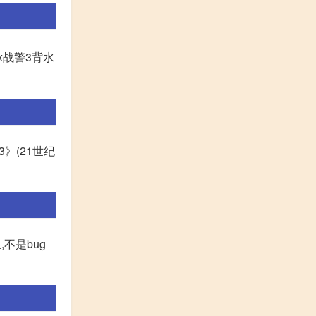
.x战警3背水
3》(21世纪
不是bug