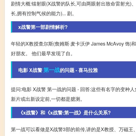
剧情大概:镭射眼(X战警的队长,可由两眼射出致命雷射光)
长,拥有控制气候的能力)... 剧。
x战警第一部剧情解析?
年轻的X教授查尔斯(詹姆斯·麦卡沃伊 James McAvoy 饰)和
好朋友。 他们最早发现了自。
第一战
电影 X战警
的问题 - 喜马拉雅
提问:电影 X战警 第一战的问题 - 回答:这些有名字的
新片或出新设定前,一切都是臆测。
《x战警》和《x战警:第一战》是什么关系?
第一战可以看做是X战警3部的前传,讲的是X教授、万磁