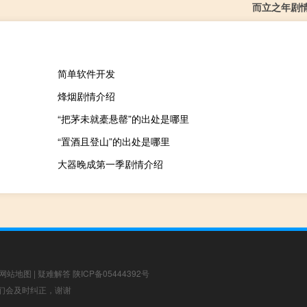
而立之年剧
简单软件开发
烽烟剧情介绍
“把茅未就橐悬罄”的出处是哪里
“置酒且登山”的出处是哪里
大器晚成第一季剧情介绍
网站地图
|
疑难解答
陕ICP备05444392号
，我们会及时纠正，谢谢