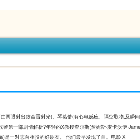
,可由两眼射出致命雷射光)、琴葛蕾(有心电感应、隔空取物,及瞬
战警第一部剧情解析?年轻的X教授查尔斯(詹姆斯·麦卡沃伊 James 
nder 饰)是一对志向相投的好朋友。 他们最早发现了自。电影 X