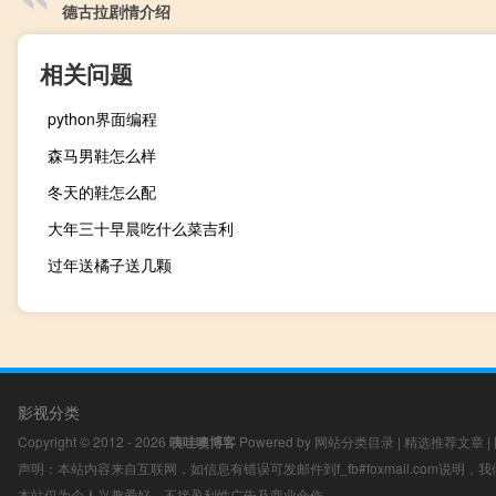
德古拉剧情介绍
相关问题
python界面编程
森马男鞋怎么样
冬天的鞋怎么配
大年三十早晨吃什么菜吉利
过年送橘子送几颗
影视分类
Copyright © 2012 - 2026
咦哇噢博客
Powered by
网站分类目录
|
精选推荐文章
|
声明：本站内容来自互联网，如信息有错误可发邮件到f_fb#foxmail.com说明
本站仅为个人兴趣爱好，不接盈利性广告及商业合作