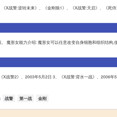
、《X战警:逆转未来》、《金刚狼1》、《X战警:天启》、《死侍
nce)饰演。 魔形女能力介绍: 魔形女可以任意改变自身细胞和组织结构
《X战警2》、2003年5月2日 3、《X战警:背水一战》、2006年5
：
战警
第一战
金刚