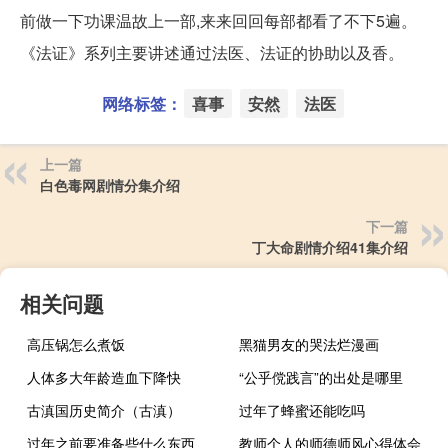
前做一下功课温故上一部,来来回回每部都看了不下5遍。
《法证》系列主要讲述通过法医、法证的协助以及香。
网络标签：
喜事
安然
法医
上一篇
白色毒网剧情分集介绍
下一篇
丁大命剧情介绍41集介绍
相关问题
高压锅怎么煮饭
黑猫男友的哭法烂漫画
人体多大年龄造血下降快
“公乎傥践言”的出处是哪里
古滇国历史简介（古滇）
过年了蜂蜜还能吃吗
过年之前要准备些什么东西
教师个人的师德师风心得体会