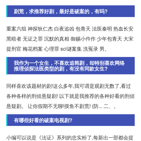
剧荒，求推荐好剧，最好是破案的，有吗?
重案六组 神探狄仁杰 白夜追凶 包青天 法医秦明 热血长安
黑暗者 无证之罪 沉默的真相 御赐小仵作 少年包青天 大宋
提刑官 梅花档案 心理罪 sci谜案集 洗冤录 男。
我作为一个女生，不喜欢追韩剧，却特别喜欢网络
推理侦探法医类型的剧，有没有同款女生?
同样喜欢该题材的剧!这么多年,我可谓是观剧无数了,看过
各种各样的刑侦悬疑剧! 以下就是我推荐的各种好看的刑侦
悬疑剧。 让你假期不无聊!摸鱼不剧荒! (防... 二、。
有哪些好看的破案电视剧?
小编可以说是《法证》系列的忠实粉了,每新出一部都会提