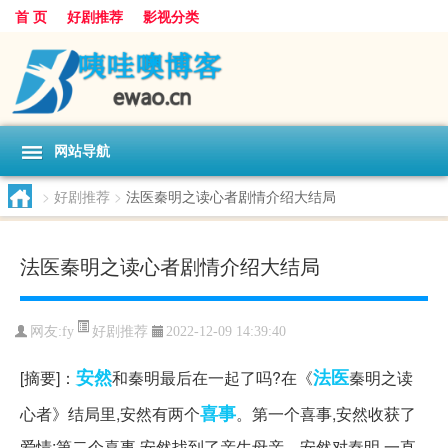
首 页
好剧推荐
影视分类
网站导航
>
好剧推荐
>
法医秦明之读心者剧情介绍大结局
法医秦明之读心者剧情介绍大结局
好剧推荐
网友:
fy
2022-12-09 14:39:40
安然
法医
[摘要]：
和秦明最后在一起了吗?在《
秦明之读
喜事
心者》结局里,安然有两个
。第一个喜事,安然收获了
爱情;第二个喜事,安然找到了亲生母亲。安然对秦明,一直