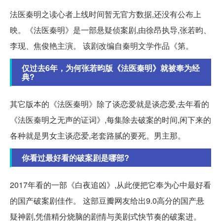
法医秦明之读心者上线时间暂无官方数据,还没有公布上
映。《法医秦明》是一部悬疑侦案剧,由徐昂执导,张若昀、
李现、焦俊艳主演。 该剧改编自秦明文学作品《第。
仅过去6年，为何张若昀版《法医秦明》就被奉为经
典?
其它版本的《法医秦明》除了谈恋爱就是谈恋爱,去年看的
《法医秦明之无声的证词》,每集除去破案的时间,闲下来的
各种就是男女主谈恋爱,老套路腻的要死。男主那。
你看过最好看的破案剧是哪部?
2017年看的一部《白夜追凶》,从此便把它奉为心中最好看
的国产破案剧佳作。 这部豆瓣网友给出9.0高分的国产悬
疑神剧,凭借精分烧脑的剧情与美剧式快节奏的破案进。