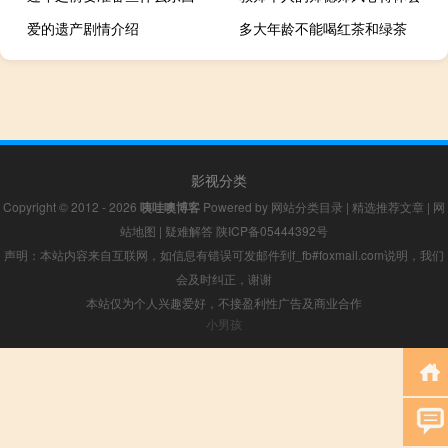
爱的遗产剧情介绍
多大年龄不能喝红茶和绿茶
影视分类
Copyright © 2012 - 2026
咦哇噢博客
Powered by
网站分类目录
|
精选推荐文章
|
网
站地图
|
疑难解答
陕ICP备05444392号
声明：本站内容来自互联网，如信息有错误可发邮件到f_fb#foxmail.com说明，我们
会及时纠正，谢谢
本站仅为个人兴趣爱好，不接盈利性广告及商业合作
小男孩