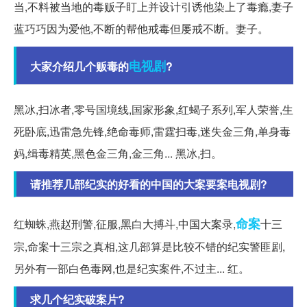
当,不料被当地的毒贩子盯上并设计引诱他染上了毒瘾,妻子
蓝巧巧因为爱他,不断的帮他戒毒但屡戒不断。妻子。
电视剧
大家介绍几个贩毒的
?
黑冰,扫冰者,零号国境线,国家形象,红蝎子系列,军人荣誉,生
死卧底,迅雷急先锋,绝命毒师,雷霆扫毒,迷失金三角,单身毒
妈,缉毒精英,黑色金三角,金三角... 黑冰,扫。
请推荐几部纪实的好看的中国的大案要案电视剧?
命案
红蜘蛛,燕赵刑警,征服,黑白大搏斗,中国大案录,
十三
宗,命案十三宗之真相,这几部算是比较不错的纪实警匪剧,
另外有一部白色毒网,也是纪实案件,不过主... 红。
求几个纪实破案片?