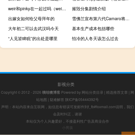
weir和pinky在一起过吗（weir pinky）
摧毁分集剧情介绍
出嫁女如何给父母拜年的
雪佛兰宣布第六代Camaro将在2024年车型年结束时退役
大年初二可以去武汉吗今天
基本生产成本包括哪些
“人见皆睥睨”的出处是哪里
怕冷的人冬天该怎么过去
影视分类
Copyright © 2012 - 2026
咦哇噢博客
Powered by
网站分类目录
|
精选推荐文章
|
网
站地图
|
疑难解答
陕ICP备05444392号
声明：本站内容来自互联网，如信息有错误可发邮件到f_fb#foxmail.com说明，我们
会及时纠正，谢谢
本站仅为个人兴趣爱好，不接盈利性广告及商业合作
小男孩