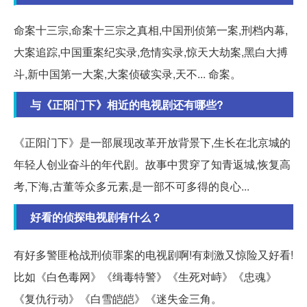
命案十三宗,命案十三宗之真相,中国刑侦第一案,刑档内幕,
大案追踪,中国重案纪实录,危情实录,惊天大劫案,黑白大搏
斗,新中国第一大案,大案侦破实录,天不... 命案。
与《正阳门下》相近的电视剧还有哪些?
《正阳门下》是一部展现改革开放背景下,生长在北京城的
年轻人创业奋斗的年代剧。故事中贯穿了知青返城,恢复高
考,下海,古董等众多元素,是一部不可多得的良心...
好看的侦探电视剧有什么？
有好多警匪枪战刑侦罪案的电视剧啊!有刺激又惊险又好看!
比如《白色毒网》《缉毒特警》《生死对峙》《忠魂》
《复仇行动》《白雪皑皑》《迷失金三角。