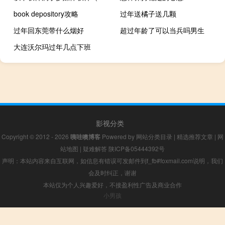
book depository攻略
过年送橘子送几颗
过年回东莞带什么烟好
超过年龄了可以当兵吗男生
大连沃尔玛过年几点下班
影视分类
Copyright © 2012 - 2026
咦哇噢博客
Powered by
网站分类目录
|
精选推荐文章
|
网
站地图
|
疑难解答
陕ICP备05444392号
声明：本站内容来自互联网，如信息有错误可发邮件到f_fb#foxmail.com说明，我们
会及时纠正，谢谢
本站仅为个人兴趣爱好，不接盈利性广告及商业合作
小男孩