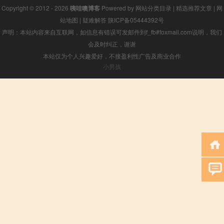
Copyright © 2012 - 2026
咦哇噢博客
Powered by
网站分类目录
|
精选推荐文章
|
网
站地图
|
疑难解答
陕ICP备05444392号
声明：本站内容来自互联网，如信息有错误可发邮件到f_fb#foxmail.com说明，我们
会及时纠正，谢谢
本站仅为个人兴趣爱好，不接盈利性广告及商业合作
小男孩