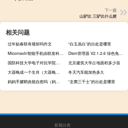
下一篇
山驴比 三驴比什么梗
相关问题
过年贴春联有规矩吗作文
“白玉虽白”的出处是哪里
MicomaxIn智能手机由联发科HelioG系列SoC提供支持
Dism管理器 V2.1.2.6 绿色免费版（Dism管理器 V2.1.2.6 绿色免费版功能简介）
国防科技大学电子对抗学院在哪里
北京建筑大学占地面积多少亩
大器晚成一个生肖（大器晚成是什么生肖）
冬天汽车能加热多久
妈妈手腱鞘炎能自愈吗（妈妈手腱鞘炎怎么治疗好）
“圭窦三千士”的出处是哪里
影视分类