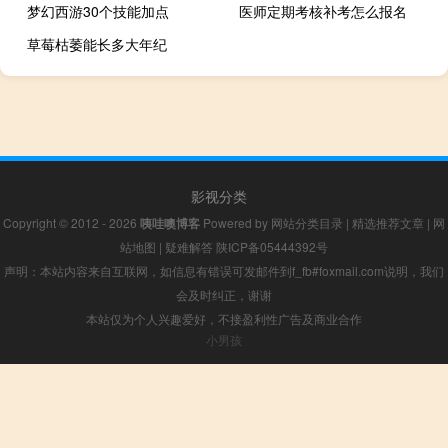
梦幻西游30个技能加点
医师定期考核补考怎么报名
草莓枯萎能长多大年纪
影视分类
Copyright © 2012 - 2026
咦哇噢博客
Powered by
网站分类目录
|
精选推荐文章
|
网
站地图
|
疑难解答
陕ICP备05444392号
声明：本站内容来自互联网，如信息有错误可发邮件到f_fb#foxmail.com说明，我们
会及时纠正，谢谢
本站仅为个人兴趣爱好，不接盈利性广告及商业合作
小男孩