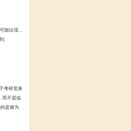
也可能出现，
剂;
于考研党来
，而不是临
真的是难为