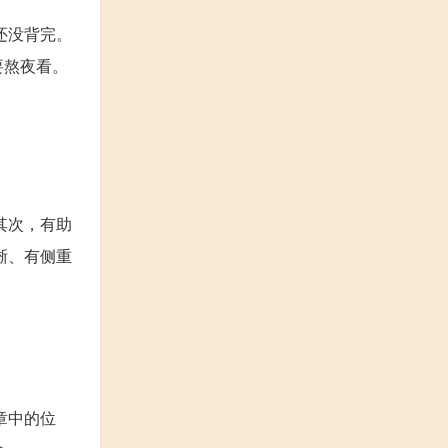
还没背完。
要熬夜看。
其次，有助
晰、有侧重
章中的位