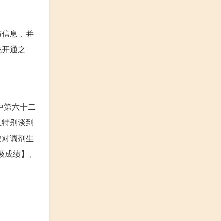
布信息，并
统开通之
中第六十二
且特别谈到
校对调剂生
级成绩】、