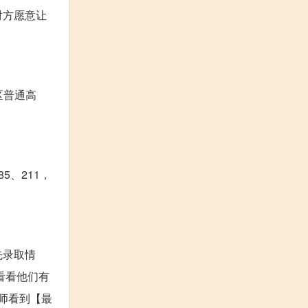
对方愿意让
区普通高
、211，
先录取情
看看他们有
师看到【最