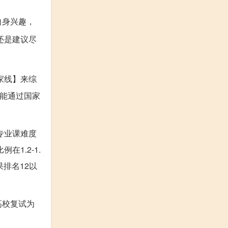
自身兴趣，
还是建议尽
家线】来综
可能通过国家
专业课难度
1.2-1.
排名12以
高校复试为