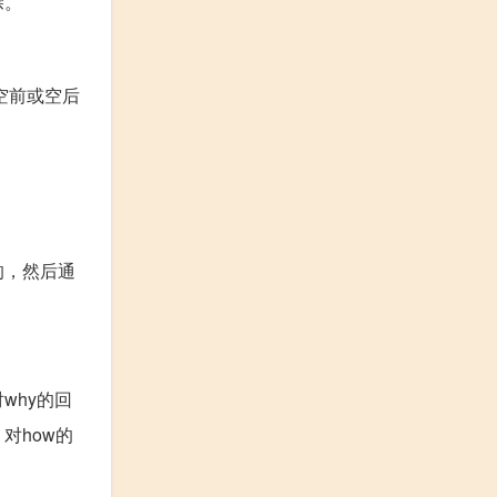
除。
空前或空后
的，然后通
why的回
对how的