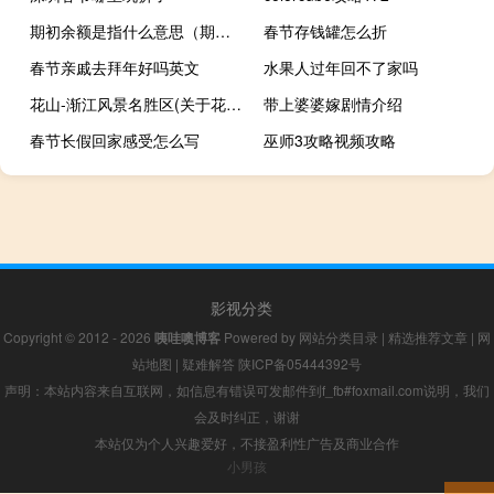
期初余额是指什么意思（期初余额）
春节存钱罐怎么折
春节亲戚去拜年好吗英文
水果人过年回不了家吗
花山-渐江风景名胜区(关于花山-渐江风景名胜区简述)
带上婆婆嫁剧情介绍
春节长假回家感受怎么写
巫师3攻略视频攻略
影视分类
Copyright © 2012 - 2026
咦哇噢博客
Powered by
网站分类目录
|
精选推荐文章
|
网
站地图
|
疑难解答
陕ICP备05444392号
声明：本站内容来自互联网，如信息有错误可发邮件到f_fb#foxmail.com说明，我们
会及时纠正，谢谢
本站仅为个人兴趣爱好，不接盈利性广告及商业合作
小男孩