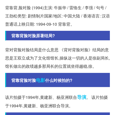
背靠背,脸对脸 (1994)主演: 牛振华 / 雷恪生 / 李强 / 句号 /
王劲松类型: 剧情制片国家/地区: 中国大陆 / 香港语言: 汉语
普通话上映日期: 1994-09-10 背靠背。
背靠背脸对脸原著结局?
背对背脸对脸结局是什么意思 《背对背脸对脸》结局的意
思是王双立成为了文化馆馆长,操纵这一切的人是徐副局长,
馆长做出的政绩越多那局长的位置就坐得越稳,徐。
电影
背靠背脸对脸
什么时候拍的?
导演
该片拍摄于1994年,黄建新、杨亚洲联合
。 该片拍摄
于1994年,黄建新、杨亚洲联合导演。