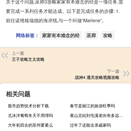
关于这个问题,巫师3攻略家家有本难念的经是一项任务,需
要完成一系列任务才能达成。以下是完成任务的步骤: 1.
前往诺维格瑞德的海岸线,与一个叫做“Marlene”。
网络标签：
家家有本难念的经
巫师
攻略
上一篇
王子攻略文太攻略
下一篇
战神4 通关攻略视频攻略
相关问题
股市趋势技术分析下载
春节是丽江的旅游旺季吗
北冰洋葡萄冬天不用埋吗
黄山北站到屯溪老街有多远（黄山北站到屯溪老街多远）
大年初四去的苏州要紧么
过年了还能去亲戚家吗