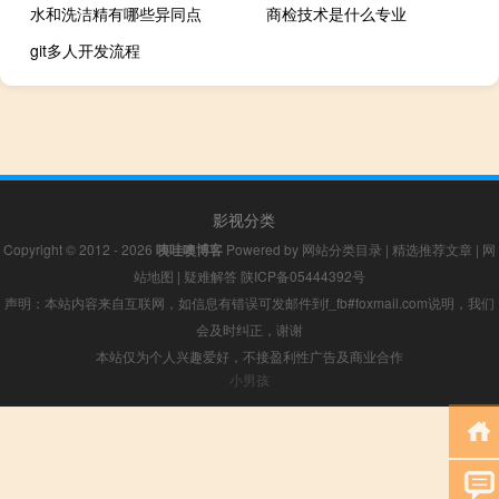
水和洗洁精有哪些异同点
商检技术是什么专业
git多人开发流程
影视分类
Copyright © 2012 - 2026
咦哇噢博客
Powered by
网站分类目录
|
精选推荐文章
|
网
站地图
|
疑难解答
陕ICP备05444392号
声明：本站内容来自互联网，如信息有错误可发邮件到f_fb#foxmail.com说明，我们
会及时纠正，谢谢
本站仅为个人兴趣爱好，不接盈利性广告及商业合作
小男孩